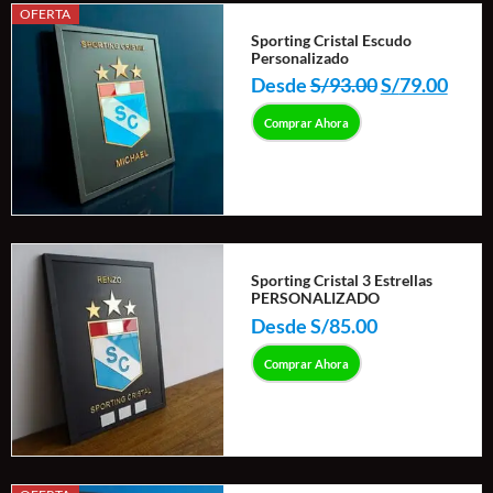
El
El
OFERTA
Este
precio
prec
Sporting Cristal Escudo
producto
Personalizado
original
actua
tiene
era:
es:
Desde
S/
93.00
S/
79.00
múltiples
S/93.00.
S/79.
Comprar Ahora
variantes.
Las
opciones
se
pueden
Este
elegir
Sporting Cristal 3 Estrellas
producto
PERSONALIZADO
en
tiene
Desde
S/
85.00
la
múltiples
página
Comprar Ahora
variantes.
de
Las
producto
opciones
se
pueden