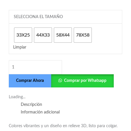
One
SELECCIONA EL TAMAÑO
Piece
-
33X25
44X33
58X44
78X58
Chopper
cantidad
Limpiar
Comprar Ahora
Comprar por Whatsapp
Loading...
Descripción
Información adicional
Colores vibrantes y un diseño en relieve 3D, listo para colgar.