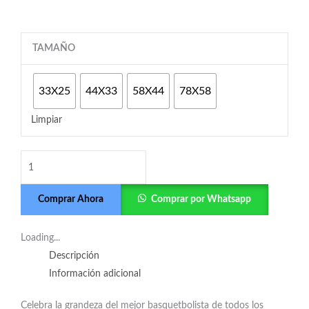
Cuadro
TAMAÑO
Michael
Jordan
33X25
44X33
58X44
78X58
23
exclusivo
Limpiar
en
relieve
cantidad
Comprar Ahora
Comprar por Whatsapp
Loading...
Descripción
Información adicional
Celebra la grandeza del mejor basquetbolista de todos los