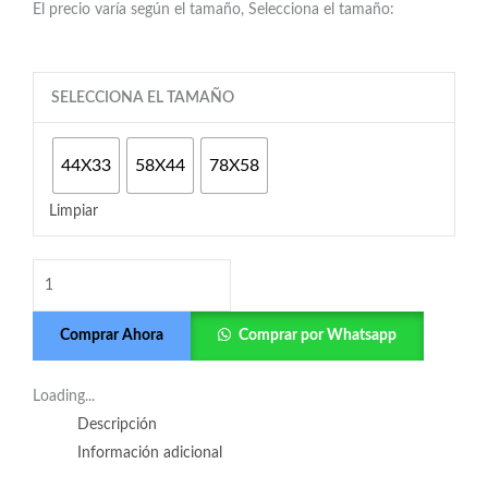
El precio varía según el tamaño, Selecciona el tamaño:
CAMISETA
SELECCIONA EL TAMAÑO
SPORTING
CRISTAL
44X33
58X44
78X58
PERSONALIZADA
cantidad
Limpiar
Comprar Ahora
Comprar por Whatsapp
Loading...
Descripción
Información adicional