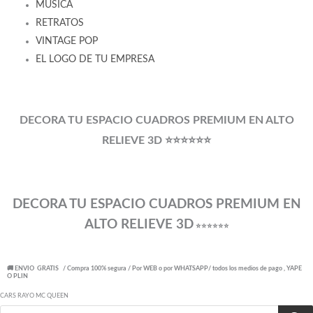
MUSICA
RETRATOS
VINTAGE POP
EL LOGO DE TU EMPRESA
DECORA TU ESPACIO CUADROS PREMIUM EN ALTO
RELIEVE 3D ⭐⭐⭐⭐⭐⭐
DECORA TU ESPACIO CUADROS PREMIUM EN
ALTO RELIEVE 3D
⭐⭐⭐⭐⭐⭐
🚚 ENVIO GRATIS / Compra 100% segura / Por WEB o por WHATSAPP/ todos los medios de pago , YAPE
O PLIN
CARS RAYO MC QUEEN
Búsqueda