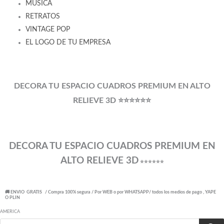
MUSICA
RETRATOS
VINTAGE POP
EL LOGO DE TU EMPRESA
DECORA TU ESPACIO CUADROS PREMIUM EN ALTO
RELIEVE 3D ⭐⭐⭐⭐⭐⭐
DECORA TU ESPACIO CUADROS PREMIUM EN
ALTO RELIEVE 3D
⭐⭐⭐⭐⭐⭐
🚚 ENVIO GRATIS / Compra 100% segura / Por WEB o por WHATSAPP/ todos los medios de pago , YAPE
O PLIN
AMERICA
Búsqueda